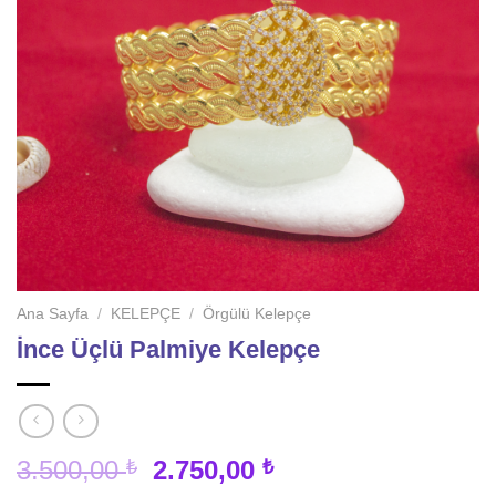
Ana Sayfa
/
KELEPÇE
/
Örgülü Kelepçe
İnce Üçlü Palmiye Kelepçe
Orijinal
Şu
3.500,00
2.750,00
₺
₺
fiyat:
andaki