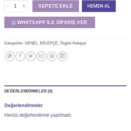
İnce Üçlü Palmiye Kelepçe adet
3.500,00 ₺.
fiyat:
HEMEN AL
SEPETE EKLE
2.750,00 ₺.
WHATSAPP İLE SIPARIŞ VER
Kategoriler:
GENEL
,
KELEPÇE
,
Örgülü Kelepçe
DEĞERLENDIRMELER (0)
Değerlendirmeler
Henüz değerlendirme yapılmadı.