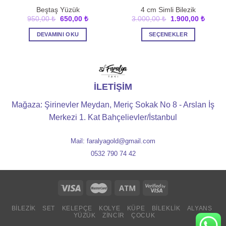
Beştaş Yüzük
4 cm Simli Bilezik
Orijinal
Şu
Orijinal
Şu
950,00
₺
650,00
₺
3.000,00
₺
1.900,00
₺
fiyat:
andaki
fiyat:
andaki
950,00 ₺.
fiyat:
3.000,00 ₺.
fiyat:
DEVAMINI OKU
SEÇENEKLER
 ₺.
650,00 ₺.
1.900,
Bu
ürünün
birden
fazla
İLETİŞİM
varyasyonu
var.
Mağaza: Şirinevler Meydan, Meriç Sokak No 8 - Arslan İş
Seçenekler
Merkezi 1. Kat Bahçelievler/İstanbul
ürün
sayfasından
Mail: faralyagold@gmail.com
seçilebilir
0532 790 74 42
BİLEZİK
SET
KELEPÇE
KOLYE
KÜPE
BİLEKLİK
ALYANS
YÜZÜK
ZİNCİR
ÇOCUK