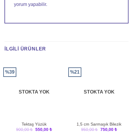
yorum yapabilir.
İLGILI ÜRÜNLER
%39
%21
STOKTA YOK
STOKTA YOK
Tektaş Yüzük
1,5 cm Sarmaşık Bilezik
Orijinal
Şu
Orijinal
Şu
900,00
₺
550,00
₺
950,00
₺
750,00
₺