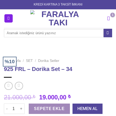
Skip
KREDİ KARTINA 3 TAKSİT İMKANI
to
content
Ara:
Ana Sayfa
%10
/
SET
/
Dorika Setler
925 FRL – Dorika Set – 34
Orijinal
Şu
21.000,00
19.000,00
₺
₺
fiyat:
andaki
925 FRL - Dorika Set - 34 adet
21.000,00 ₺.
fiyat:
HEMEN AL
SEPETE EKLE
19.000,00 ₺.