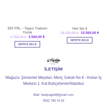
925 FRL – Taşsız Trabzon
Hint Set 4
Yüzük
Orijinal
Şu
19.750,00
₺
15.500,00
₺
fiyat:
andak
Orijinal
Şu
3.750,00
₺
3.500,00
₺
19.750,00 ₺.
fiyat:
fiyat:
andaki
SEPETE EKLE
15.50
3.750,00 ₺.
fiyat:
SEPETE EKLE
3.500,00 ₺.
İLETİŞİM
Mağaza: Şirinevler Meydan, Meriç Sokak No 8 - Arslan İş
Merkezi 1. Kat Bahçelievler/İstanbul
Mail: faralyagold@gmail.com
0532 790 74 42