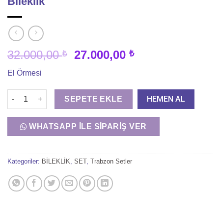
Bileklik
Orijinal
Şu
32.000,00
27.000,00
₺
₺
fiyat:
andaki
El Örmesi
32.000,00 ₺.
fiyat:
27.000,00 ₺.
925 FRL - 15 Sıra Taşsız Trabzon Hasır Bileklik adet
HEMEN AL
SEPETE EKLE
WHATSAPP İLE SIPARIŞ VER
Kategoriler:
BİLEKLİK
,
SET
,
Trabzon Setler